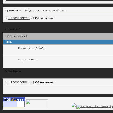
Привет, Гость!
Войдите
или
зарегистрируйтесь
.
»
.::ROCK ON!!!::.
»
† Объявления †
Страница:
1
† Объявления †
Тема
Отсутствие
.::АгамА::.
V.I.P
.::АгамА::.
Страница:
1
»
.::ROCK ON!!!::.
»
† Объявления †