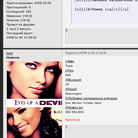
[u][i]5)Любимое направление в
Зарегистрирован
: 2008-10-29
Приглашений:
0
[u][i]6)Номер icq[/i][/u]
Сообщений:
182
Уважение:
[+0/-0]
Позитив:
[+0/-0]
Провел на форуме:
3 часа 2 минуты
0
Последний визит:
2008-11-08 12:38:32
Hell
Поделиться
2008-11-06 11:16:56
Новичок
1)Имя
Таня
2)Ник
Hell
3)Возраст
16
4)Город
Краснодон
5)Любимое направление в музыке
рок, метал, готика, панк
6)Номер icq
382-591-800
Принята))
0