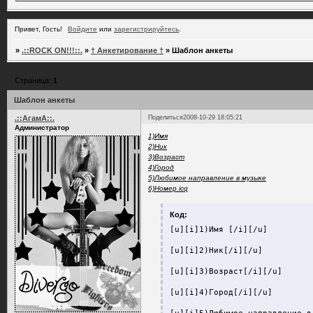
Привет, Гость!
Войдите
или
зарегистрируйтесь
.
»
.::ROCK ON!!!::.
»
† Анкетирование †
»
Шаблон анкеты
Страница:
1
Шаблон анкеты
.::АгамА::.
Поделиться
2008-10-29 18:05:21
Администратор
1)Имя
2)Ник
3)Возраст
4)Город
5)Любимое направление в музыке
6)Номер icq
Код:
[u][i]1)Имя [/i][/u]

[u][i]2)Ник[/i][/u]

[u][i]3)Возраст[/i][/u]

[u][i]4)Город[/i][/u]
