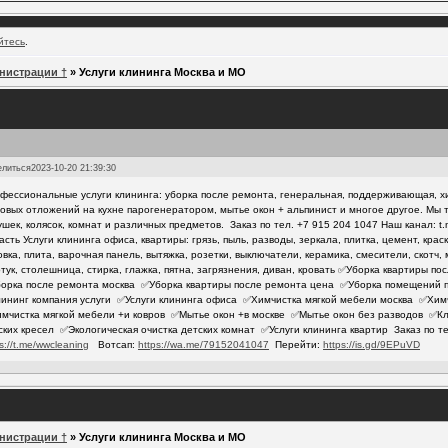
йтесь
.
нистрации †
»
Услуги клининга Москва и МО
елиться
2023-10-20 21:39:30
фессиональные услуги клининга: уборка после ремонта, генеральная, поддерживающая, х
овых отложений на кухне парогенератором, мытье окон + альпинист и многое другое. Мы 
ушек, колясок, комнат и различных предметов. Заказ по тел. +7 915 204 1047 Наш канал: t
асть Услуги клининга офиса, квартиры: грязь, пыль, разводы, зеркала, плитка, цемент, крас
овка, плита, варочная панель, вытяжка, розетки, выключатели, керамика, смесители, скотч,
тук, столешница, стирка, глажка, пятна, загрязнения, диван, кровать ✅Уборка квартиры 
орка после ремонта москва ✅Уборка квартиры после ремонта цена ✅Уборка помещений 
ининг компания услуги ✅Услуги клининга офиса ✅Химчистка мягкой мебели москва ✅Хим
мчистка мягкой мебели +и ковров ✅Мытье окон +в москве ✅Мытье окон без разводов ✅Кл
ских кресел ✅Экологическая очистка детских комнат ✅Услуги клининга квартир Заказ по те
s://t.me/wwcleaning
Вотсап:
https://wa.me/79152041047
Перейти:
https://is.gd/9EPuVD
нистрации †
»
Услуги клининга Москва и МО