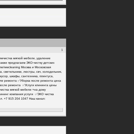
1
имчистка мягкой мебели, удаление
также предлагаем ЭКО-чистку детских
.me/wwcleaning Москва и Московская
ка, светильники, люстры, свч, холодильник,
 мусор, шкафы, сантехника, плинтуса,
после ремонта ✅Уборка после ремонта цена
после ремонта ✅Услуги клининга цены
чистка мягкой мебели +на дому
ининг компания услуги ✅ЭКО чистка
л. +7 915 204 1047 Наш канал: