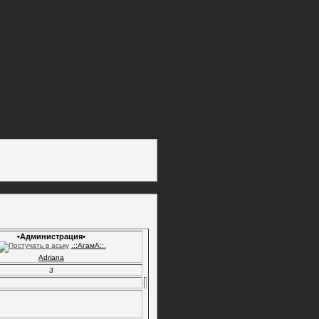
•Администрация•
.::АгамА::.
Adriana
3