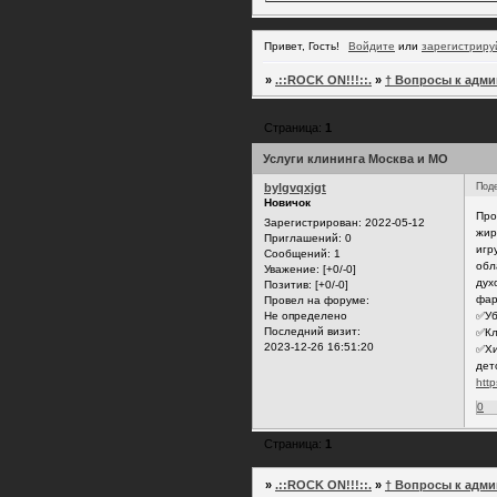
Привет, Гость!
Войдите
или
зарегистриру
»
.::ROCK ON!!!::.
»
† Вопросы к адми
Страница:
1
Услуги клининга Москва и МО
bylgvqxjgt
Под
Новичок
Про
Зарегистрирован
: 2022-05-12
жир
Приглашений:
0
игр
Сообщений:
1
обл
Уважение:
[+0/-0]
дух
Позитив:
[+0/-0]
фар
Провел на форуме:
Не определено
✅Уб
Последний визит:
✅Кл
2023-12-26 16:51:20
✅Хи
дет
http
0
Страница:
1
»
.::ROCK ON!!!::.
»
† Вопросы к адми