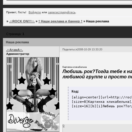
Привет, Гость!
Войдите
или
зарегистрируйтесь
.
»
.::ROCK ON!!!::.
»
† Наши реклама и баннер †
»
Наша реклама
Страница:
1
Наша реклама
.::АгамА::.
Поделиться
2008-10-29 13:33:20
Администратор
Картинка кликабельна
Любишь рок?Тогда тебе к н
любимой группе и просто п
Код:
[align=center][url=http://roc
[size=8]Картинка кликабельна[/
[size=16][b][i]Любишь рок?Тог
0