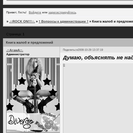
Привет, Гость!
Войдите
или
зарегистрируйтесь
.
»
.::ROCK ON!!!::.
»
† Вопросы к администрации †
»
Книга жалоб и предлож
Страница:
1
Книга жалоб и предложений
.::АгамА::.
Поделиться
2008-10-29 13:37:19
Администратор
Думаю, объяснять не над
0